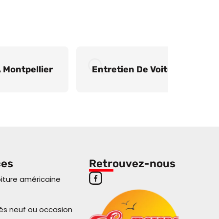
 Montpellier
Entretien De Voiture Améric
ces
Retrouvez-nous
oiture américaine
és neuf ou occasion