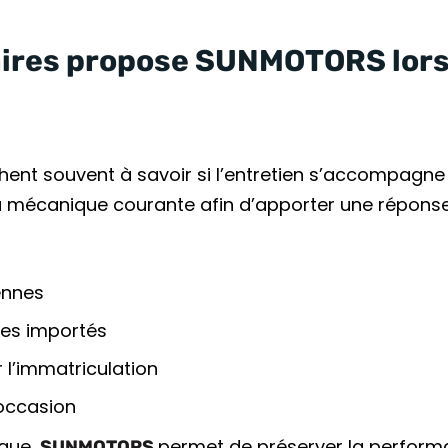
ires propose SUNMOTORS lors 
chent souvent à savoir si l’entretien s’accompag
 la mécanique courante afin d’apporter une répons
ennes
les importés
l’immatriculation
’occasion
ique,
permet de préserver la performa
SUNMOTORS