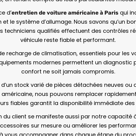
e d’
qui in
entretien de voiture américaine
à Paris
n et le système d’allumage. Nous savons qu’un bon 
techniciens qualifiés effectuent des contrôles ré
véhicule reste fiable et performant.
e recharge de climatisation, essentiels pour les 
équipements modernes permettent un diagnostic pré
confort ne soit jamais compromis.
 d’un stock varié de pièces détachées neuves ou 
ture américaine, nous pouvons remplacer rapidement 
urs fiables garantit la disponibilité immédiate d
n du client se manifeste aussi par notre capacité 
 accessoires sur mesure ou améliorer les perform
 à vous accompagner dans chaque étape du proc