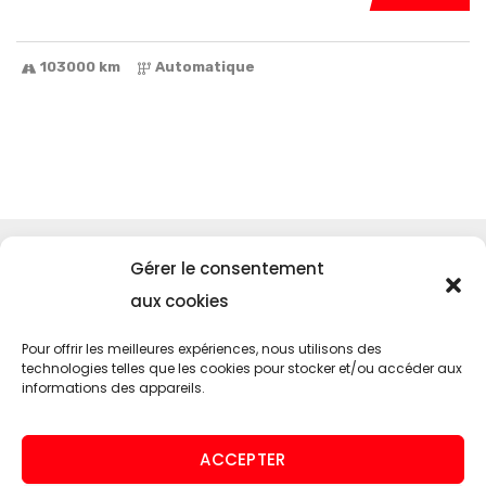
103000 km
Automatique
Menu
Gérer le consentement
Accueil
aux cookies
SUNMOTORS
Pour offrir les meilleures expériences, nous utilisons des
Contact
technologies telles que les cookies pour stocker et/ou accéder aux
informations des appareils.
Nos services
Entretien de voiture américaine
ACCEPTER
Homologation