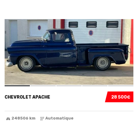
VENDU
5
CHEVROLET APACHE
28 500€
248506 km
Automatique