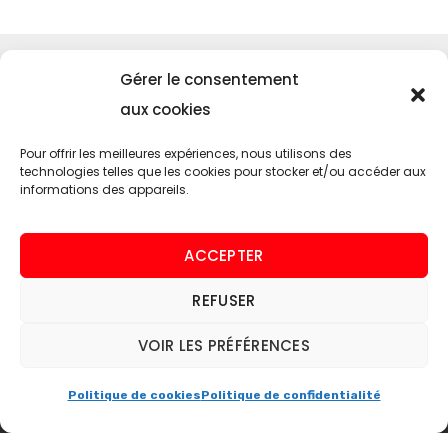
Menu
Gérer le consentement
Accueil
aux cookies
SUNMOTORS
Pour offrir les meilleures expériences, nous utilisons des
Contact
technologies telles que les cookies pour stocker et/ou accéder aux
informations des appareils.
Nos services
Entretien de voiture américaine
ACCEPTER
Homologation
REFUSER
Pièces détachés neuf ou occasion
Vente de voiture américaine
VOIR LES PRÉFÉRENCES
Assistance sinistre
Politique de cookies
Politique de confidentialité
SUNMOTORS
Mention
Politiques
Plan de