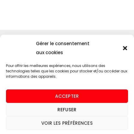
Menu
Gérer le consentement
Accueil
aux cookies
SUNMOTORS
Pour offrir les meilleures expériences, nous utilisons des
Contact
technologies telles que les cookies pour stocker et/ou accéder aux
informations des appareils.
Nos services
Entretien de voiture américaine
ACCEPTER
Homologation
REFUSER
Pièces détachés neuf ou occasion
Vente de voiture américaine
VOIR LES PRÉFÉRENCES
Assistance sinistre