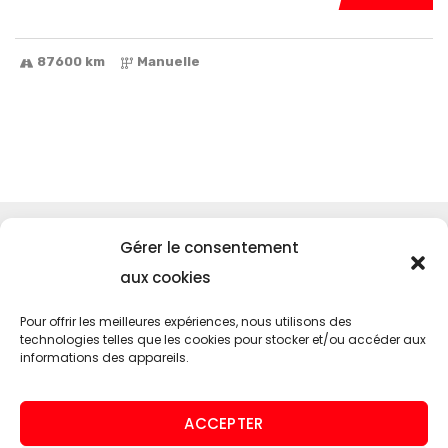
87600 km
Manuelle
Menu
Gérer le consentement
Accueil
aux cookies
SUNMOTORS
Pour offrir les meilleures expériences, nous utilisons des
Contact
technologies telles que les cookies pour stocker et/ou accéder aux
informations des appareils.
Nos services
Entretien de voiture américaine
ACCEPTER
Homologation