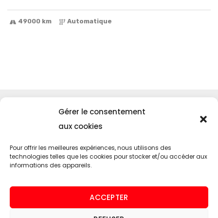
49000 km
Automatique
Menu
Gérer le consentement
Accueil
aux cookies
SUNMOTORS
Pour offrir les meilleures expériences, nous utilisons des
Contact
technologies telles que les cookies pour stocker et/ou accéder aux
informations des appareils.
Nos services
Entretien de voiture américaine
ACCEPTER
Homologation